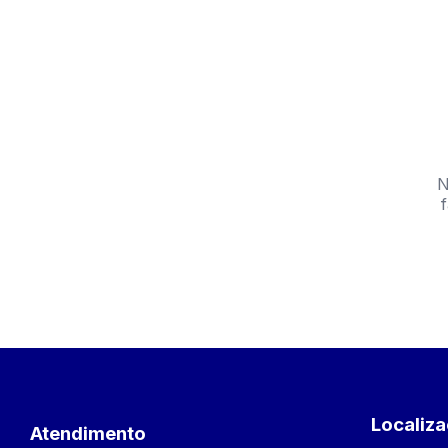
N
f
Localiz
Atendimento