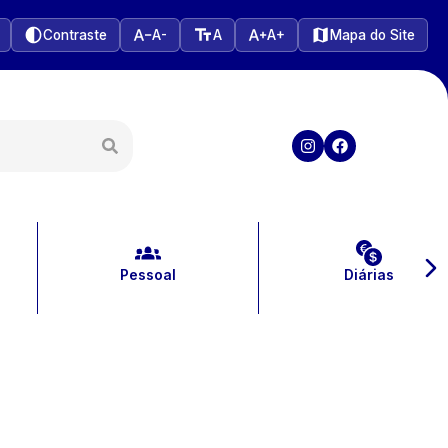
Contraste
A-
A
A+
Mapa do Site
Pessoal
Diárias