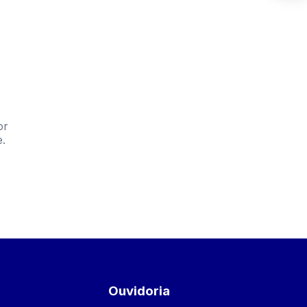
or
e.
Ouvidoria