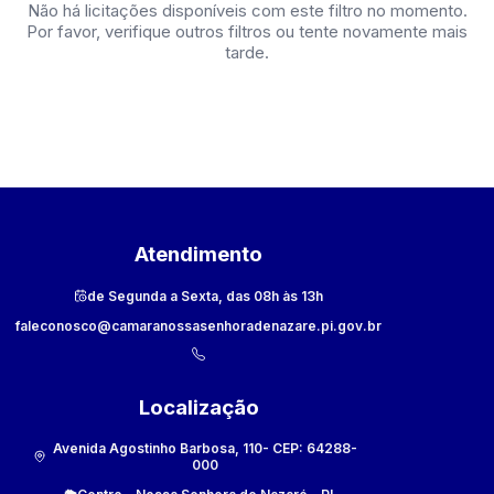
Não há licitações disponíveis com este filtro no momento.
Por favor, verifique outros filtros ou tente novamente mais
tarde.
Atendimento
de Segunda a Sexta, das 08h às 13h
faleconosco@camaranossasenhoradenazare.pi.gov.br
Localização
Avenida Agostinho Barbosa, 110
- CEP:
64288-
000